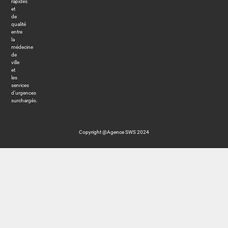
rapides
et
de
qualité
entre
la
médecine
de
ville
et
les
services
d’urgences
surchargés.
Copyright @Agence SWS 2024