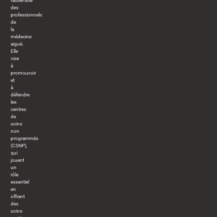
rassemble
des
professionnels
de
la
médecine
aiguë.
Elle
vise
à
promouvoir
et
à
défendre
les
centres
de
soins
non
programmés
(CSNP),
qui
jouent
un
rôle
essentiel
en
offrant
des
soins